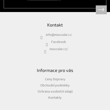
Psi
|
Obojky
|
Martingale
obojky
Kontakt
Chovatelské
potřeby
info
@
muscular.cz
|
Psi
Facebook
|
Hygiena
muscular.cz/
|
Sáčky
a
zásobníky
na
sáčky
Informace pro vás
Chovatelské
Ceny Dopravy
potřeby
|
Obchodní podmínky
Psi
|
Ochrana osobních údajú
Vodítka
|
Kontakty
Reflexní