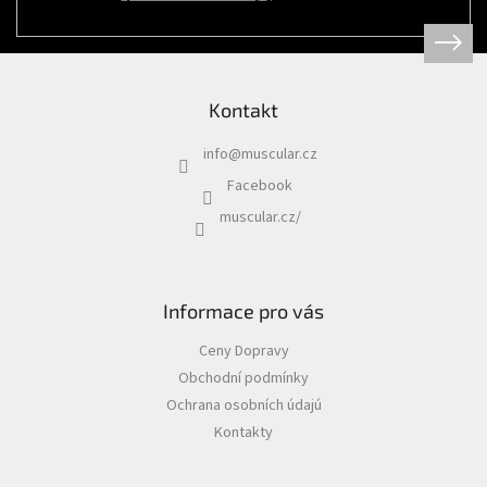
Psi
|
Obojky
|
Martingale
obojky
Kontakt
Chovatelské
potřeby
info
@
muscular.cz
|
Psi
Facebook
|
Hygiena
muscular.cz/
|
Sáčky
a
zásobníky
na
sáčky
Informace pro vás
Chovatelské
Ceny Dopravy
potřeby
|
Obchodní podmínky
Psi
|
Ochrana osobních údajú
Vodítka
|
Kontakty
Reflexní