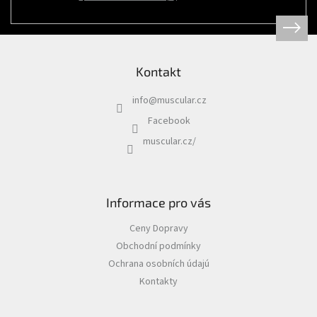
Psi
|
Obojky
|
Martingale
obojky
Kontakt
Chovatelské
potřeby
info
@
muscular.cz
|
Psi
Facebook
|
Hygiena
muscular.cz/
|
Sáčky
a
zásobníky
na
sáčky
Informace pro vás
Chovatelské
Ceny Dopravy
potřeby
|
Obchodní podmínky
Psi
|
Ochrana osobních údajú
Vodítka
|
Kontakty
Reflexní