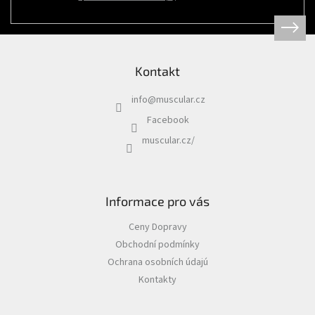
Psi
|
Obojky
|
Martingale
obojky
Kontakt
Chovatelské
potřeby
info
@
muscular.cz
|
Psi
Facebook
|
Hygiena
muscular.cz/
|
Sáčky
a
zásobníky
na
sáčky
Informace pro vás
Chovatelské
Ceny Dopravy
potřeby
|
Obchodní podmínky
Psi
|
Ochrana osobních údajú
Vodítka
|
Kontakty
Reflexní