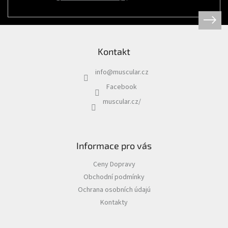
Psi
|
Obojky
|
Martingale
obojky
Kontakt
Chovatelské
potřeby
info
@
muscular.cz
|
Psi
Facebook
|
Hygiena
muscular.cz/
|
Sáčky
a
zásobníky
na
sáčky
Informace pro vás
Chovatelské
Ceny Dopravy
potřeby
|
Obchodní podmínky
Psi
|
Ochrana osobních údajú
Vodítka
|
Kontakty
Reflexní