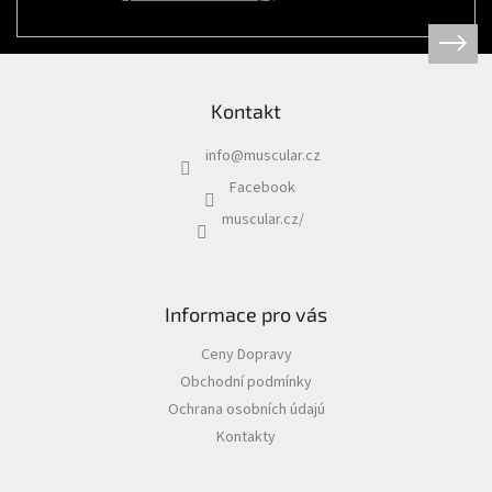
Psi
|
Obojky
|
Martingale
obojky
Kontakt
Chovatelské
potřeby
info
@
muscular.cz
|
Psi
Facebook
|
Hygiena
muscular.cz/
|
Sáčky
a
zásobníky
na
sáčky
Informace pro vás
Chovatelské
Ceny Dopravy
potřeby
|
Obchodní podmínky
Psi
|
Ochrana osobních údajú
Vodítka
|
Kontakty
Reflexní