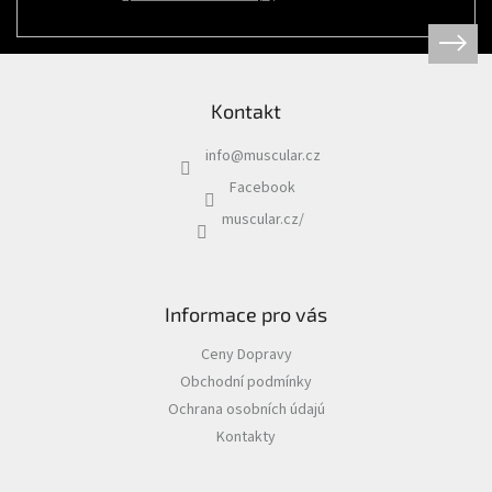
Psi
|
Obojky
|
Martingale
obojky
Kontakt
Chovatelské
potřeby
info
@
muscular.cz
|
Psi
Facebook
|
Hygiena
muscular.cz/
|
Sáčky
a
zásobníky
na
sáčky
Informace pro vás
Chovatelské
Ceny Dopravy
potřeby
|
Obchodní podmínky
Psi
|
Ochrana osobních údajú
Vodítka
|
Kontakty
Reflexní