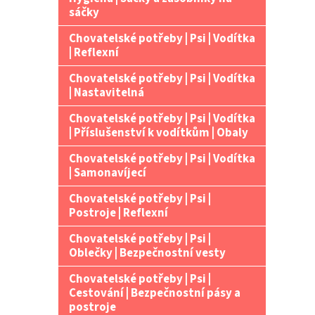
n
sáčky
e
Chovatelské potřeby | Psi | Vodítka
l
| Reflexní
Chovatelské potřeby | Psi | Vodítka
| Nastavitelná
Chovatelské potřeby | Psi | Vodítka
| Příslušenství k vodítkům | Obaly
Chovatelské potřeby | Psi | Vodítka
| Samonavíjecí
Chovatelské potřeby | Psi |
Postroje | Reflexní
Chovatelské potřeby | Psi |
Oblečky | Bezpečnostní vesty
Chovatelské potřeby | Psi |
Cestování | Bezpečnostní pásy a
postroje