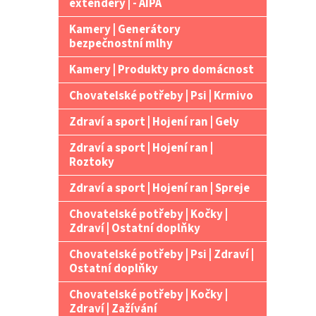
extendery | - AIPA
Kamery | Generátory
bezpečnostní mlhy
Kamery | Produkty pro domácnost
Chovatelské potřeby | Psi | Krmivo
Zdraví a sport | Hojení ran | Gely
Zdraví a sport | Hojení ran |
Roztoky
Zdraví a sport | Hojení ran | Spreje
Chovatelské potřeby | Kočky |
Zdraví | Ostatní doplňky
Chovatelské potřeby | Psi | Zdraví |
Ostatní doplňky
Chovatelské potřeby | Kočky |
Zdraví | Zažívání