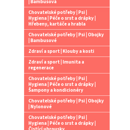
| Bambusová
Chovatelské potřeby | Psi |
Hygiena | Péče o srst a drápky |
Hřebeny, kartáče a hrabla
Chovatelské potřeby | Psi | Obojky
| Bambusové
Zdraví a sport | Klouby a kosti
Zdraví a sport | Imunita a
regenerace
Chovatelské potřeby | Psi |
Hygiena | Péče o srst a drápky |
Šampony a kondicionéry
Chovatelské potřeby | Psi | Obojky
| Nylonové
Chovatelské potřeby | Psi |
Hygiena | Péče o srst a drápky |
Čistící ubrousky