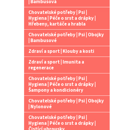
| Bambusová
Chovatelské potřeby | Psi |
Hygiena | Péče o srst a drápky |
Hřebeny, kartáče a hrabla
Chovatelské potřeby | Psi | Obojky
| Bambusové
Zdraví a sport | Klouby a kosti
Zdraví a sport | Imunita a
regenerace
Chovatelské potřeby | Psi |
Hygiena | Péče o srst a drápky |
Šampony a kondicionéry
Chovatelské potřeby | Psi | Obojky
| Nylonové
Chovatelské potřeby | Psi |
Hygiena | Péče o srst a drápky |
Čistící ubrousky