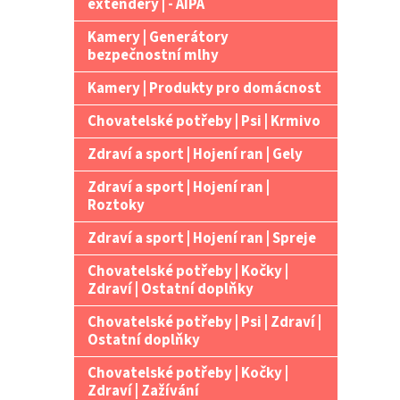
extendery | - AIPA
Kamery | Generátory
bezpečnostní mlhy
Kamery | Produkty pro domácnost
Chovatelské potřeby | Psi | Krmivo
Zdraví a sport | Hojení ran | Gely
Zdraví a sport | Hojení ran |
Roztoky
Zdraví a sport | Hojení ran | Spreje
Chovatelské potřeby | Kočky |
Zdraví | Ostatní doplňky
Chovatelské potřeby | Psi | Zdraví |
Ostatní doplňky
Chovatelské potřeby | Kočky |
Zdraví | Zažívání