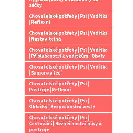
n
sáčky
e
Chovatelské potřeby | Psi | Vodítka
l
| Reflexní
Chovatelské potřeby | Psi | Vodítka
| Nastavitelná
Chovatelské potřeby | Psi | Vodítka
| Příslušenství k vodítkům | Obaly
Chovatelské potřeby | Psi | Vodítka
| Samonavíjecí
Chovatelské potřeby | Psi |
Postroje | Reflexní
Chovatelské potřeby | Psi |
Oblečky | Bezpečnostní vesty
Chovatelské potřeby | Psi |
Cestování | Bezpečnostní pásy a
postroje