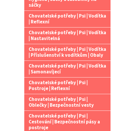
n
sáčky
e
Chovatelské potřeby | Psi | Vodítka
l
| Reflexní
Chovatelské potřeby | Psi | Vodítka
| Nastavitelná
Chovatelské potřeby | Psi | Vodítka
| Příslušenství k vodítkům | Obaly
Chovatelské potřeby | Psi | Vodítka
| Samonavíjecí
Chovatelské potřeby | Psi |
Postroje | Reflexní
Chovatelské potřeby | Psi |
Oblečky | Bezpečnostní vesty
Chovatelské potřeby | Psi |
Cestování | Bezpečnostní pásy a
postroje