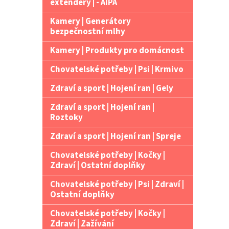
extendery | - AIPA
Kamery | Generátory
bezpečnostní mlhy
Kamery | Produkty pro domácnost
Chovatelské potřeby | Psi | Krmivo
Zdraví a sport | Hojení ran | Gely
Zdraví a sport | Hojení ran |
Roztoky
Zdraví a sport | Hojení ran | Spreje
Chovatelské potřeby | Kočky |
Zdraví | Ostatní doplňky
Chovatelské potřeby | Psi | Zdraví |
Ostatní doplňky
Chovatelské potřeby | Kočky |
Zdraví | Zažívání