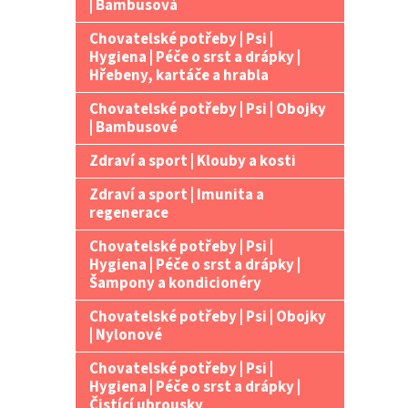
| Bambusová
Chovatelské potřeby | Psi |
Hygiena | Péče o srst a drápky |
Hřebeny, kartáče a hrabla
Chovatelské potřeby | Psi | Obojky
| Bambusové
Zdraví a sport | Klouby a kosti
Zdraví a sport | Imunita a
regenerace
Chovatelské potřeby | Psi |
Hygiena | Péče o srst a drápky |
Šampony a kondicionéry
Chovatelské potřeby | Psi | Obojky
| Nylonové
Chovatelské potřeby | Psi |
Hygiena | Péče o srst a drápky |
Čistící ubrousky