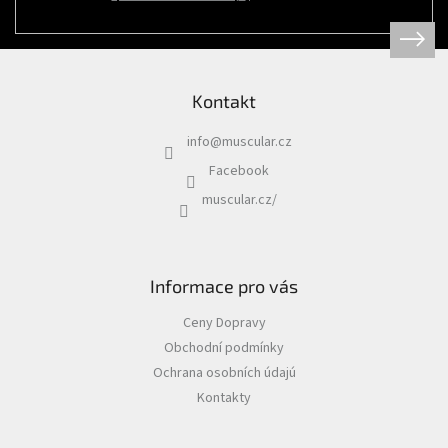
Psi
|
Obojky
|
Martingale
obojky
Kontakt
Chovatelské
potřeby
info
@
muscular.cz
|
Psi
Facebook
|
Hygiena
muscular.cz/
|
Sáčky
a
zásobníky
na
sáčky
Informace pro vás
Chovatelské
Ceny Dopravy
potřeby
|
Obchodní podmínky
Psi
|
Ochrana osobních údajú
Vodítka
|
Kontakty
Reflexní