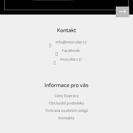
Psi
|
Obojky
|
Martingale
obojky
Kontakt
Chovatelské
potřeby
info
@
muscular.cz
|
Psi
Facebook
|
Hygiena
muscular.cz/
|
Sáčky
a
zásobníky
na
sáčky
Informace pro vás
Chovatelské
Ceny Dopravy
potřeby
|
Obchodní podmínky
Psi
|
Ochrana osobních údajú
Vodítka
|
Kontakty
Reflexní