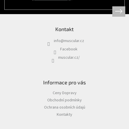
Psi
|
Obojky
|
Martingale
obojky
Kontakt
Chovatelské
potřeby
info
@
muscular.cz
|
Psi
Facebook
|
Hygiena
muscular.cz/
|
Sáčky
a
zásobníky
na
sáčky
Informace pro vás
Chovatelské
Ceny Dopravy
potřeby
|
Obchodní podmínky
Psi
|
Ochrana osobních údajú
Vodítka
|
Kontakty
Reflexní