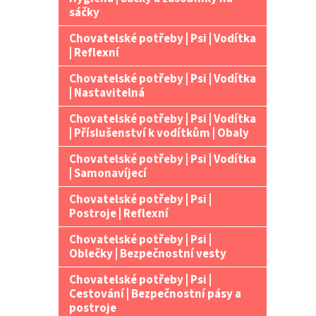
n
sáčky
e
Chovatelské potřeby | Psi | Vodítka
l
| Reflexní
Chovatelské potřeby | Psi | Vodítka
| Nastavitelná
Chovatelské potřeby | Psi | Vodítka
| Příslušenství k vodítkům | Obaly
Chovatelské potřeby | Psi | Vodítka
| Samonavíjecí
Chovatelské potřeby | Psi |
Postroje | Reflexní
Chovatelské potřeby | Psi |
Oblečky | Bezpečnostní vesty
Chovatelské potřeby | Psi |
Cestování | Bezpečnostní pásy a
postroje