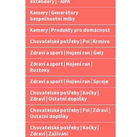
extendery | - AIPA
Kamery | Generátory
bezpečnostní mlhy
Kamery | Produkty pro domácnost
Chovatelské potřeby | Psi | Krmivo
Zdraví a sport | Hojení ran | Gely
Zdraví a sport | Hojení ran |
Roztoky
Zdraví a sport | Hojení ran | Spreje
Chovatelské potřeby | Kočky |
Zdraví | Ostatní doplňky
Chovatelské potřeby | Psi | Zdraví |
Ostatní doplňky
Chovatelské potřeby | Kočky |
Zdraví | Zažívání