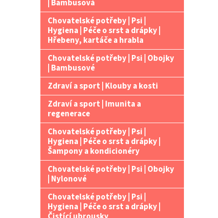
| Bambusová
Chovatelské potřeby | Psi |
Hygiena | Péče o srst a drápky |
Hřebeny, kartáče a hrabla
Chovatelské potřeby | Psi | Obojky
| Bambusové
Zdraví a sport | Klouby a kosti
Zdraví a sport | Imunita a
regenerace
Chovatelské potřeby | Psi |
Hygiena | Péče o srst a drápky |
Šampony a kondicionéry
Chovatelské potřeby | Psi | Obojky
| Nylonové
Chovatelské potřeby | Psi |
Hygiena | Péče o srst a drápky |
Čistící ubrousky