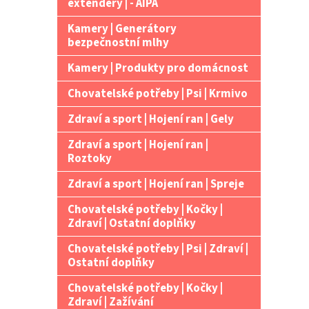
extendery | - AIPA
Kamery | Generátory
bezpečnostní mlhy
Kamery | Produkty pro domácnost
Chovatelské potřeby | Psi | Krmivo
Zdraví a sport | Hojení ran | Gely
Zdraví a sport | Hojení ran |
Roztoky
Zdraví a sport | Hojení ran | Spreje
Chovatelské potřeby | Kočky |
Zdraví | Ostatní doplňky
Chovatelské potřeby | Psi | Zdraví |
Ostatní doplňky
Chovatelské potřeby | Kočky |
Zdraví | Zažívání