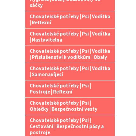
n
sáčky
e
Chovatelské potřeby | Psi | Vodítka
l
| Reflexní
Chovatelské potřeby | Psi | Vodítka
| Nastavitelná
Chovatelské potřeby | Psi | Vodítka
| Příslušenství k vodítkům | Obaly
Chovatelské potřeby | Psi | Vodítka
| Samonavíjecí
Chovatelské potřeby | Psi |
Postroje | Reflexní
Chovatelské potřeby | Psi |
Oblečky | Bezpečnostní vesty
Chovatelské potřeby | Psi |
Cestování | Bezpečnostní pásy a
postroje