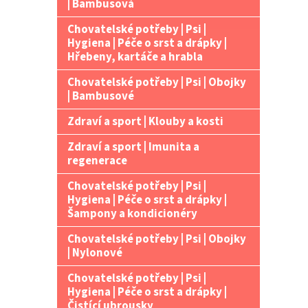
| Bambusová
Chovatelské potřeby | Psi |
Hygiena | Péče o srst a drápky |
Hřebeny, kartáče a hrabla
Chovatelské potřeby | Psi | Obojky
| Bambusové
Zdraví a sport | Klouby a kosti
Zdraví a sport | Imunita a
regenerace
Chovatelské potřeby | Psi |
Hygiena | Péče o srst a drápky |
Šampony a kondicionéry
Chovatelské potřeby | Psi | Obojky
| Nylonové
Chovatelské potřeby | Psi |
Hygiena | Péče o srst a drápky |
Čistící ubrousky