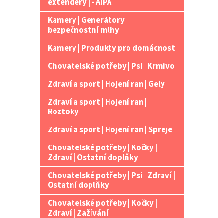
extendery | - AIPA
Kamery | Generátory
bezpečnostní mlhy
Kamery | Produkty pro domácnost
Chovatelské potřeby | Psi | Krmivo
Zdraví a sport | Hojení ran | Gely
Zdraví a sport | Hojení ran |
Roztoky
Zdraví a sport | Hojení ran | Spreje
Chovatelské potřeby | Kočky |
Zdraví | Ostatní doplňky
Chovatelské potřeby | Psi | Zdraví |
Ostatní doplňky
Chovatelské potřeby | Kočky |
Zdraví | Zažívání