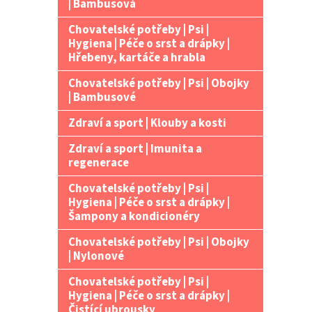
| Bambusová
Chovatelské potřeby | Psi |
Hygiena | Péče o srst a drápky |
Hřebeny, kartáče a hrabla
Chovatelské potřeby | Psi | Obojky
| Bambusové
Zdraví a sport | Klouby a kosti
Zdraví a sport | Imunita a
regenerace
Chovatelské potřeby | Psi |
Hygiena | Péče o srst a drápky |
Šampony a kondicionéry
Chovatelské potřeby | Psi | Obojky
| Nylonové
Chovatelské potřeby | Psi |
Hygiena | Péče o srst a drápky |
Čistící ubrousky