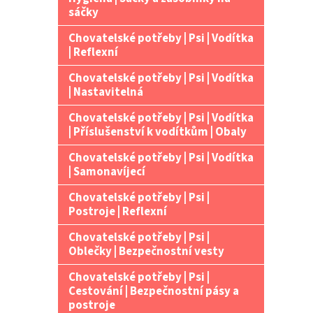
n
sáčky
e
Chovatelské potřeby | Psi | Vodítka
l
| Reflexní
Chovatelské potřeby | Psi | Vodítka
| Nastavitelná
Chovatelské potřeby | Psi | Vodítka
| Příslušenství k vodítkům | Obaly
Chovatelské potřeby | Psi | Vodítka
| Samonavíjecí
Chovatelské potřeby | Psi |
Postroje | Reflexní
Chovatelské potřeby | Psi |
Oblečky | Bezpečnostní vesty
Chovatelské potřeby | Psi |
Cestování | Bezpečnostní pásy a
postroje