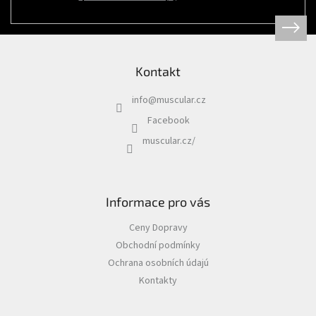
Psi
|
Obojky
|
Martingale
obojky
Kontakt
Chovatelské
potřeby
info
@
muscular.cz
|
Psi
Facebook
|
Hygiena
muscular.cz/
|
Sáčky
a
zásobníky
na
sáčky
Informace pro vás
Chovatelské
Ceny Dopravy
potřeby
|
Obchodní podmínky
Psi
|
Ochrana osobních údajú
Vodítka
|
Kontakty
Reflexní