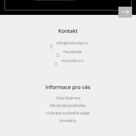
Psi
|
Obojky
|
Martingale
obojky
Kontakt
Chovatelské
potřeby
info
@
muscular.cz
|
Psi
Facebook
|
Hygiena
muscular.cz/
|
Sáčky
a
zásobníky
na
sáčky
Informace pro vás
Chovatelské
Ceny Dopravy
potřeby
|
Obchodní podmínky
Psi
|
Ochrana osobních údajú
Vodítka
|
Kontakty
Reflexní