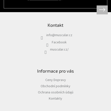
Psi
|
Obojky
|
Martingale
obojky
Kontakt
Chovatelské
potřeby
info
@
muscular.cz
|
Psi
Facebook
|
Hygiena
muscular.cz/
|
Sáčky
a
zásobníky
na
sáčky
Informace pro vás
Chovatelské
Ceny Dopravy
potřeby
|
Obchodní podmínky
Psi
|
Ochrana osobních údajú
Vodítka
|
Kontakty
Reflexní