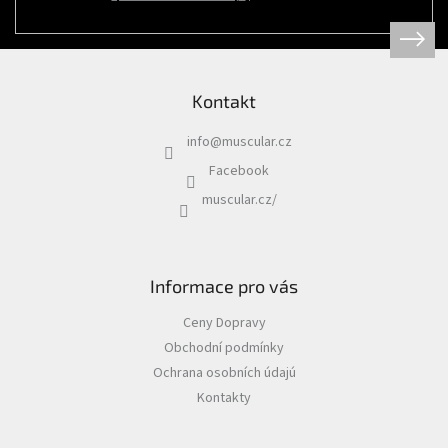
Psi
|
Obojky
|
Martingale
obojky
Kontakt
Chovatelské
potřeby
info
@
muscular.cz
|
Psi
Facebook
|
Hygiena
muscular.cz/
|
Sáčky
a
zásobníky
na
sáčky
Informace pro vás
Chovatelské
Ceny Dopravy
potřeby
|
Obchodní podmínky
Psi
|
Ochrana osobních údajú
Vodítka
|
Kontakty
Reflexní