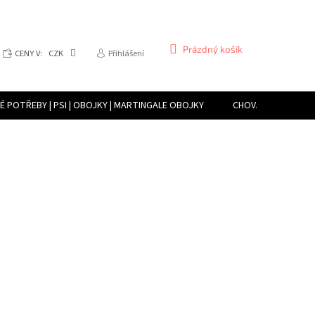
NÁKUPNÍ
Prázdný košík
CENY V:
CZK
Přihlášení
KOŠÍK
 POTŘEBY | PSI | OBOJKY | MARTINGALE OBOJKY
CHOVATELSKÉ POTŘE
CHOVATELSKÉ POTŘEBY | TERARISTIKA | PŘÍSTROJE PRO VYTVÁŘENÍ VLHK